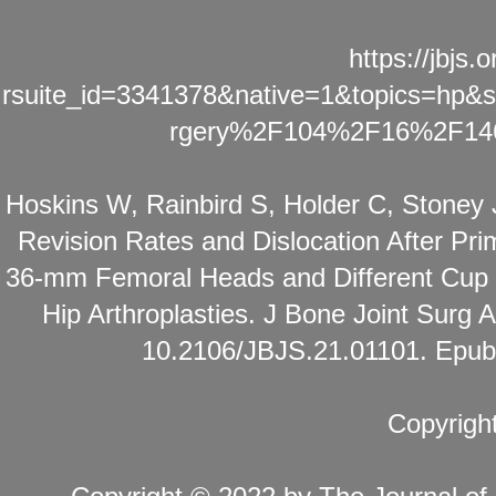
https://jbjs.
rsuite_id=3341378&native=1&topics=hp&
rgery%2F104%2F16%2F146
Hoskins W, Rainbird S, Holder C, Stoney
Revision Rates and Dislocation After Prim
36-mm Femoral Heads and Different Cup S
Hip Arthroplasties. J Bone Joint Surg
10.2106/JBJS.21.01101. Epub
Copyrigh