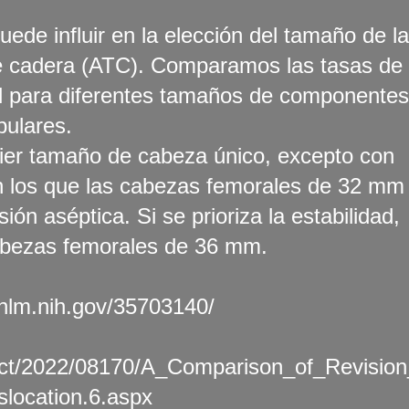
ede influir en la elección del tamaño de la
 de cadera (ATC). Comparamos las tasas de
al para diferentes tamaños de componentes
bulares.
uier tamaño de cabeza único, excepto con
 los que las cabezas femorales de 32 mm
ón aséptica. Si se prioriza la estabilidad,
abezas femorales de 36 mm.
.nlm.nih.gov/35703140/
tract/2022/08170/A_Comparison_of_Revision
location.6.aspx