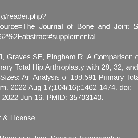
org/reader.php?
source=The_Journal_of_Bone_and_Joint_
2%2Fabstract#supplemental
 J, Graves SE, Bingham R. A Comparison o
ary Total Hip Arthroplasty with 28, 32, and
izes: An Analysis of 188,591 Primary Tota
 Am. 2022 Aug 17;104(16):1462-1474. doi:
 2022 Jun 16. PMID: 35703140.
t & License