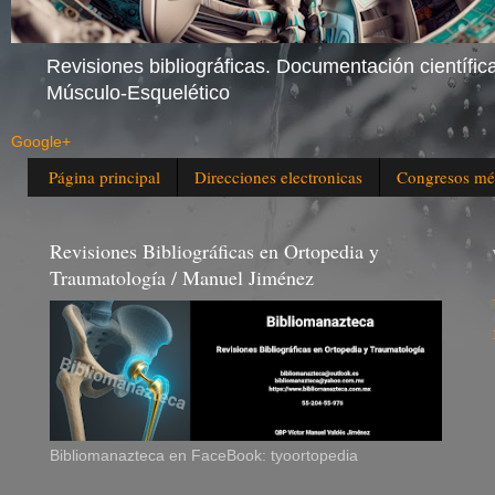
Revisiones bibliográficas. Documentación científica
Músculo-Esquelético
Google+
Página principal
Direcciones electronicas
Congresos mé
Revisiones Bibliográficas en Ortopedia y
Traumatología / Manuel Jiménez
Bibliomanazteca en FaceBook: tyoortopedia