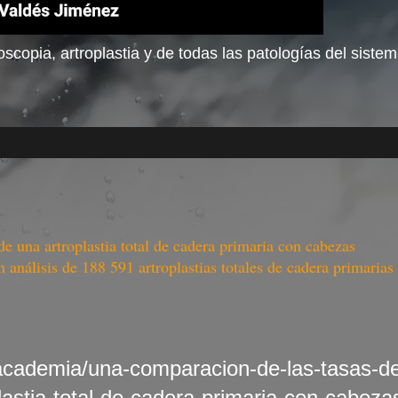
scopia, artroplastia y de todas las patologías del siste
e una artroplastia total de cadera primaria con cabezas
análisis de 188 591 artroplastias totales de cadera primarias
academia/una-comparacion-de-las-tasas-d
lastia-total-de-cadera-primaria-con-cabeza