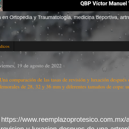
 en Ortopedia y Traumatología, medicina deportiva, artro
dicos
viernes, 19 de agosto de 2022
Una comparación de las tasas de revisión y luxación después d
femorales de 28, 32 y 36 mm y diferentes tamaños de copa: un 
https://www.reemplazoprotesico.com.mx/
revision-y-luxacion-despues-de-una-artrop